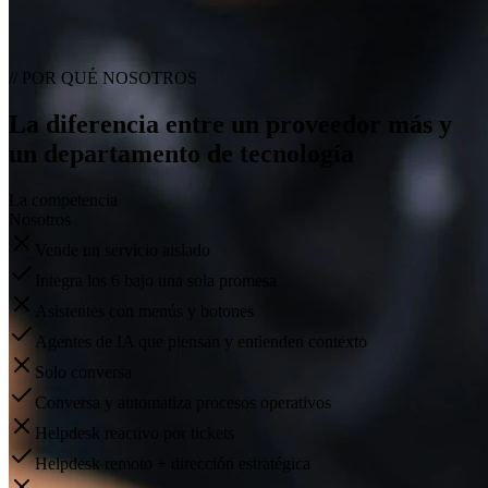
//
POR QUÉ NOSOTROS
La diferencia entre un proveedor más y
un
departamento de tecnología
La competencia
Nosotros
Vende un servicio aislado
Integra los 6 bajo una sola promesa
Asistentes con menús y botones
Agentes de IA que piensan y entienden contexto
Solo conversa
Conversa y automatiza procesos operativos
Helpdesk reactivo por tickets
Helpdesk remoto + dirección estratégica