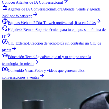
Conocer
Agentes de IA Conversacional
Agentes de IA Conversacional
Core
Atiende, vende y agenda
24/7 por WhatsApp
Páginas Web en 2 Días
Tu web profesional, lista en 2 días
Helpdesk Remoto
Soporte técnico para tu equipo, sin nómina de
IT
CIO Externo
Dirección de tecnología sin contratar un CIO de
planta
Educación Tecnológica
Para que tú y tu equipo usen la
tecnología sin miedo
Contenido Visual
Fotos y videos que generan clics,
conversaciones y ventas