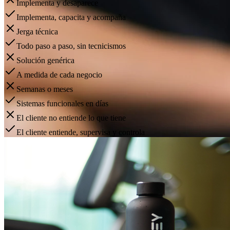
Implementa y desaparece
Implementa, capacita y acompaña
Jerga técnica
Todo paso a paso, sin tecnicismos
Solución genérica
A medida de cada negocio
Semanas o meses
Sistemas funcionales en días
El cliente no entiende lo que tiene
El cliente entiende, supervisa y controla